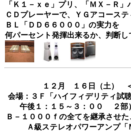
「Ｋ１－ｘｅ」プリ、「ＭＸ－Ｒ」
ＣＤプレーヤー
で、ＹＧアコーステ
ＢＬ「ＤＤ６６０００」の実力を
何パーセント発揮出来るか、判断し
１２月 １６日（土）
会場：３Ｆ「ハイフィデリティ試聴
午後１：１５～３：００ ２部
Ｂ－１０００ｆの全てを継承させた
Ａ級ステレオパワーアンプ「